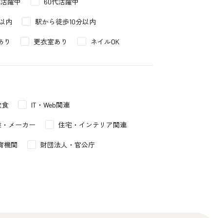
代活躍中
60代活躍中
以内
駅から徒歩10分以内
あり
更衣室あり
ネイルOK
飲食
IT・Web関連
業・メーカー
住宅・インテリア関連
育機関
財団法人・官公庁