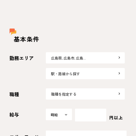
基本条件
勤務エリア
広島県, 広島市, 広島…
駅・路線から探す
職種
職種を指定する
給与
時給
時給
円以上
日給
月給
選択