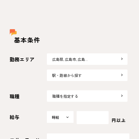
基本条件
勤務エリア
広島県, 広島市, 広島…
駅・路線から探す
職種
職種を指定する
給与
時給
時給
円以上
日給
月給
選択