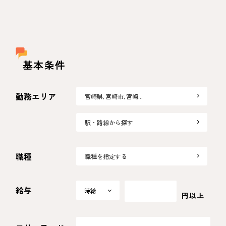
基本条件
勤務エリア
宮崎県, 宮崎市, 宮崎…
駅・路線から探す
職種
職種を指定する
給与
時給
時給
円以上
日給
月給
選択