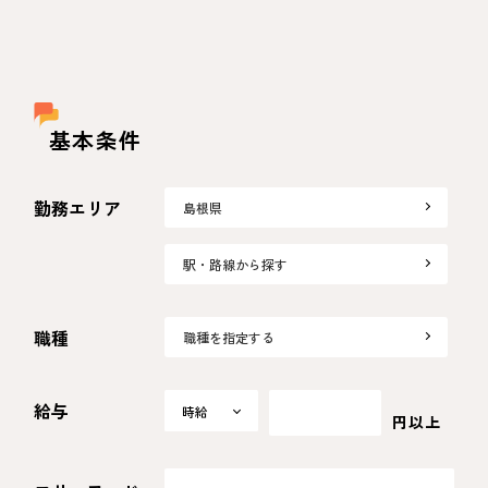
基本条件
勤務エリア
島根県
駅・路線から探す
職種
職種を指定する
給与
時給
時給
円以上
日給
月給
選択