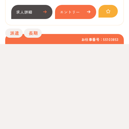
求人詳細
エントリー
派遣
長期
お仕事番号：55103853
【新屋敷電停エリア】不動産会社／問い合わせ対
応
時給 1,250円 （月給例 203,438 円）
鹿児島県鹿児島市新屋敷町
（
新屋敷駅より
徒歩：3分
）
08: 45 ～ 17: 30
（土日祝日お休み）