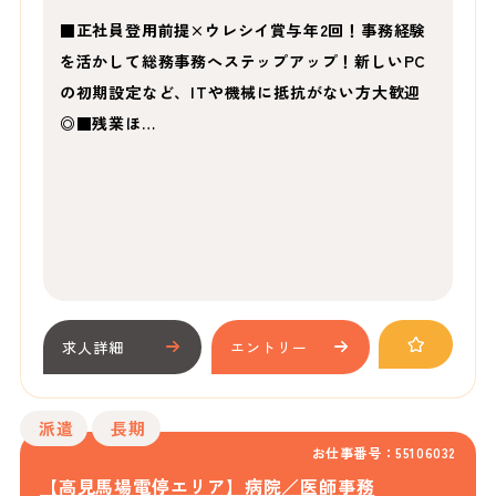
■正社員登用前提×ウレシイ賞与年2回！事務経験
を活かして総務事務へステップアップ！新しいPC
の初期設定など、ITや機械に抵抗がない方大歓迎
◎■残業ほ…
求人詳細
エントリー
派遣
長期
お仕事番号：55106032
【高見馬場電停エリア】病院／医師事務