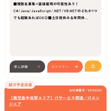
■複数名募集×直接雇用の可能性あり！
C#/Java/JavaScript/.NET/VB.NETのどれか1つ
でも経験あればOK◎■土日祝休み＆年間休…
求人詳細
エントリー
紹介予定派遣
お仕事番号：55106204
【鹿児島中央駅エリア】ITサービス関連／ITエン
ジニア