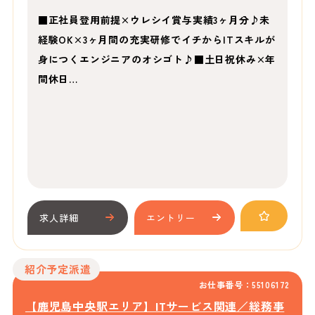
■正社員登用前提×ウレシイ賞与実績3ヶ月分♪未
経験OK×3ヶ月間の充実研修でイチからITスキルが
身につくエンジニアのオシゴト♪■土日祝休み×年
間休日…
求人詳細
エントリー
紹介予定派遣
お仕事番号：55106172
【鹿児島中央駅エリア】ITサービス関連／総務事