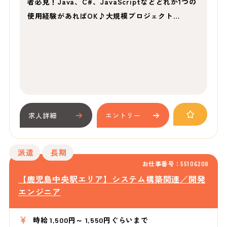
者必見！Java、C#、JavaScriptなどどれか1つの
使用経験があればOK♪大規模プロジェクト…
求人詳細
エントリー
派遣
長期
お仕事番号：55106208
【鹿児島中央駅エリア】システム構築関連／開発
エンジニア
時給 1,500円～ 1,550円ぐらいまで