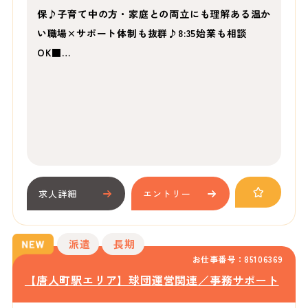
保♪子育て中の方・家庭との両立にも理解ある温か
い職場×サポート体制も抜群♪8:35始業も相談
OK■…
求人詳細
エントリー
派遣
長期
お仕事番号：85106369
【唐人町駅エリア】球団運営関連／事務サポート