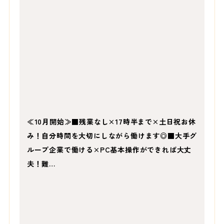
≪10月開始≫■残業なし×17時半まで×土日祝お休
み！自分時間を大切にしながら働けます◎■大手グ
ループ企業で働ける×PC基本操作ができれば大丈
夫！難…