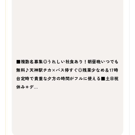
■複数名募集◎うれしい社食あり！朝昼晩いつでも
無料♪天神駅チカ×バス停すぐ◎残業少なめ＆17時
台定時で貴重な夕方の時間がフルに使える■土日祝
休み＊デ…