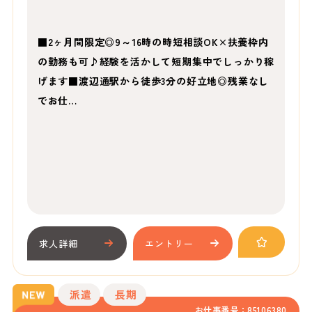
■2ヶ月間限定◎9～16時の時短相談OK×扶養枠内
の勤務も可♪経験を活かして短期集中でしっかり稼
げます■渡辺通駅から徒歩3分の好立地◎残業なし
でお仕…
求人詳細
エントリー
派遣
長期
お仕事番号：85106380