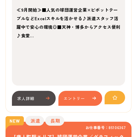
≪9月開始≫■人気の球団運営企業×ピボットテー
ブルなどExcelスキルを活かせる♪派遣スタッフ活
躍中で安心の環境◎■天神・博多からアクセス便利
♪食堂…
求人詳細
エントリー
派遣
長期
お仕事番号：85106367
【唐人町駅エリア】球団運営企業／グラフィック