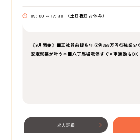
09: 00 ～ 17: 30
（土日祝日お休み）
《9月開始》■正社員前提＆年収例358万円◎残業少
安定就業が叶う＊■八丁馬場電停すぐ×車通勤もOK
求人詳細