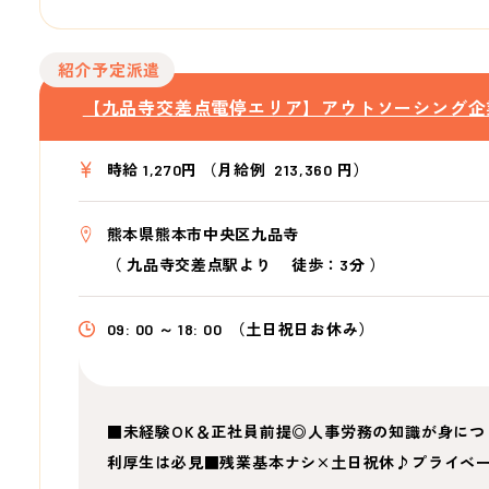
紹介予定派遣
【九品寺交差点電停エリア】アウトソーシング企
時給 1,270円 （月給例 213,360 円）
熊本県熊本市中央区九品寺
（
九品寺交差点駅より
徒歩：3分
）
09: 00 ～ 18: 00
（土日祝日お休み）
■未経験OK＆正社員前提◎人事労務の知識が身につ
利厚生は必見■残業基本ナシ×土日祝休♪プライベ