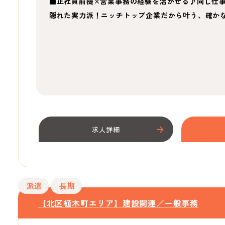
■正社員前提×営業事務の経験を活かせる♪同じ仕
隠れた実力派！ニッチトップ企業だから叶う、確か
求人詳細
派遣
長期
【北区植木町エリア】建設関連／一般事務