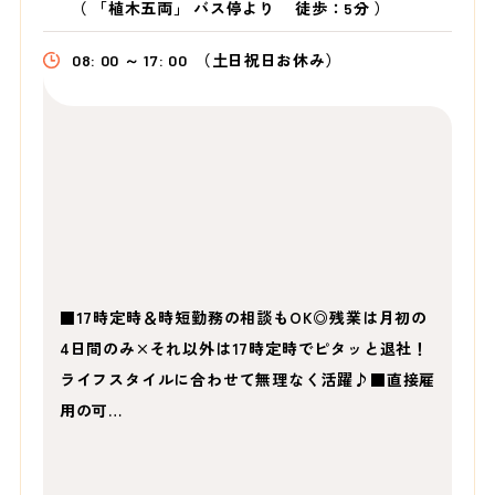
（
「植木五両」 バス停より
徒歩：5分
）
08: 00 ～ 17: 00
（土日祝日お休み）
■17時定時＆時短勤務の相談もOK◎残業は月初の
4日間のみ×それ以外は17時定時でピタッと退社！
ライフスタイルに合わせて無理なく活躍♪■直接雇
用の可…