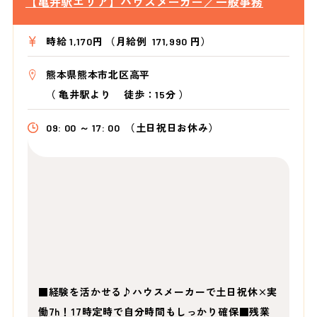
【亀井駅エリア】ハウスメーカー／一般事務
時給 1,170円 （月給例 171,990 円）
熊本県熊本市北区高平
（
亀井駅より
徒歩：15分
）
09: 00 ～ 17: 00
（土日祝日お休み）
■経験を活かせる♪ハウスメーカーで土日祝休×実
働7h！17時定時で自分時間もしっかり確保■残業