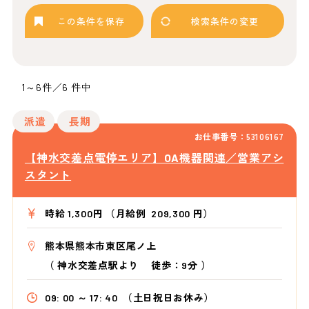
この条件を保存
検索条件の変更
1～6件／6 件中
派遣
長期
お仕事番号：53106167
【神水交差点電停エリア】OA機器関連／営業アシ
スタント
時給 1,300円 （月給例 209,300 円）
熊本県熊本市東区尾ノ上
（
神水交差点駅より
徒歩：9分
）
09: 00 ～ 17: 40
（土日祝日お休み）