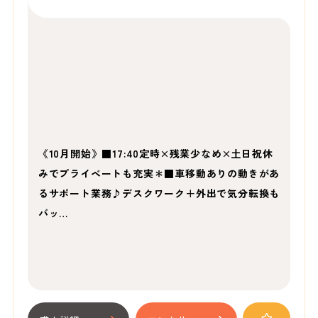
《10月開始》■17:40定時×残業少なめ×土日祝休
みでプライベートも充実＊■車移動ありの動きがあ
るサポート業務♪デスクワーク＋外出で気分転換も
バッ…