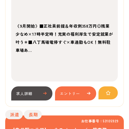
《9月開始》■正社員前提＆年収例358万円◎残業
少なめ×17時半定時！充実の福利厚生で安定就業が
叶う＊■八丁馬場電停すぐ×車通勤もOK！無料駐
車場あ…
求人詳細
エントリー
派遣
長期
お仕事番号：53105929