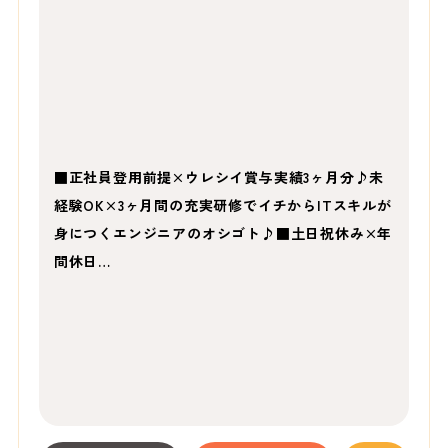
■正社員登用前提×ウレシイ賞与実績3ヶ月分♪未
経験OK×3ヶ月間の充実研修でイチからITスキルが
身につくエンジニアのオシゴト♪■土日祝休み×年
間休日…