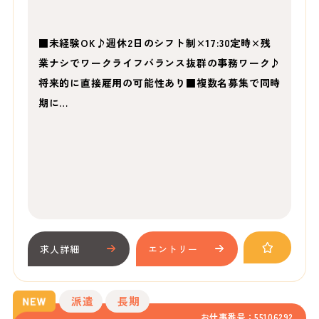
■未経験OK♪週休2日のシフト制×17:30定時×残
業ナシでワークライフバランス抜群の事務ワーク♪
将来的に直接雇用の可能性あり■複数名募集で同時
期に…
求人詳細
エントリー
派遣
長期
お仕事番号：55106292