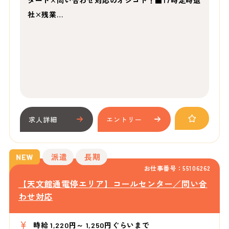
タート×問い合わせ対応のオシゴト！■17時定時退
社×残業…
求人詳細
エントリー
派遣
長期
お仕事番号：55106262
【天文館通電停エリア】コールセンター／問い合
わせ対応
時給 1,220円～ 1,250円ぐらいまで