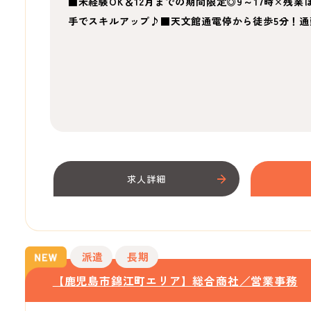
■未経験OK＆12月までの期間限定◎9～17時×残
手でスキルアップ♪■天文館通電停から徒歩5分！通
求人詳細
派遣
長期
【鹿児島市錦江町エリア】総合商社／営業事務