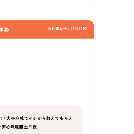
お仕事番号：55106292
事務
可能！大手商社でイチから教えてもらえ
い安心環境■土日祝…