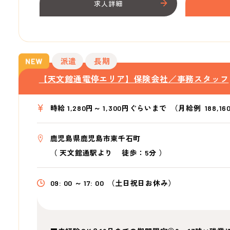
求人詳細
派遣
長期
【天文館通電停エリア】保険会社／事務スタッフ
時給 1,280円～ 1,300円ぐらいまで
（月給例 188,16
鹿児島県鹿児島市東千石町
（
天文館通駅より
徒歩：5分
）
09: 00 ～ 17: 00
（土日祝日お休み）