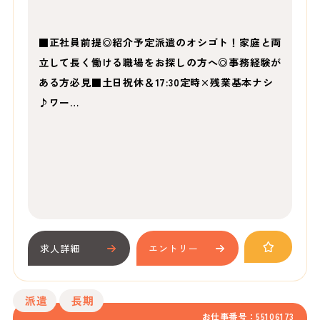
■正社員前提◎紹介予定派遣のオシゴト！家庭と両
立して長く働ける職場をお探しの方へ◎事務経験が
ある方必見■土日祝休＆17:30定時×残業基本ナシ
♪ワー…
求人詳細
エントリー
派遣
長期
お仕事番号：55106173