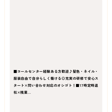
■コールセンター経験ある方歓迎♪髪色・ネイル・
服装自由で自分らしく働ける◎充実の研修で安心ス
タート×問い合わせ対応のオシゴト！■17時定時退
社×残業…