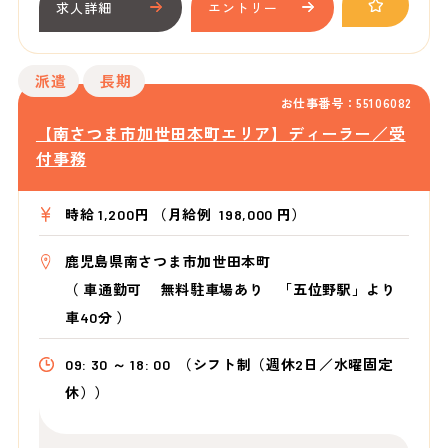
求人詳細
エントリー
派遣
長期
お仕事番号：55106082
【南さつま市加世田本町エリア】ディーラー／受
付事務
時給 1,200円 （月給例 198,000 円）
鹿児島県南さつま市加世田本町
（
車通勤可 無料駐車場あり 「五位野駅」より
車40分
）
09: 30 ～ 18: 00
（シフト制（週休2日／水曜固定
休））