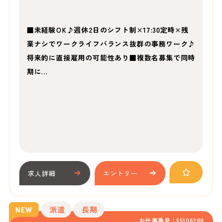
■未経験OK♪週休2日のシフト制×17:30定時×残
業ナシでワークライフバランス抜群の事務ワーク♪
将来的に直接雇用の可能性あり■複数名募集で同時
期に…
求人詳細
エントリー
派遣
長期
お仕事番号：55106288