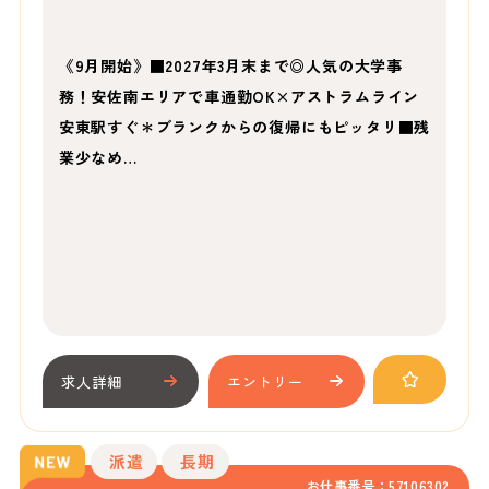
《9月開始》■2027年3月末まで◎人気の大学事
務！安佐南エリアで車通勤OK×アストラムライン
安東駅すぐ＊ブランクからの復帰にもピッタリ■残
業少なめ…
求人詳細
エントリー
派遣
長期
お仕事番号：57106302