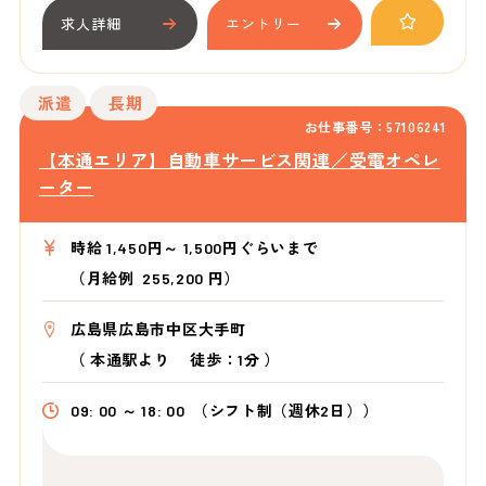
求人詳細
エントリー
派遣
長期
お仕事番号：57106241
【本通エリア】自動車サービス関連／受電オペレ
ーター
時給 1,450円～ 1,500円ぐらいまで
（月給例 255,200 円）
広島県広島市中区大手町
（
本通駅より
徒歩：1分
）
09: 00 ～ 18: 00
（シフト制（週休2日））