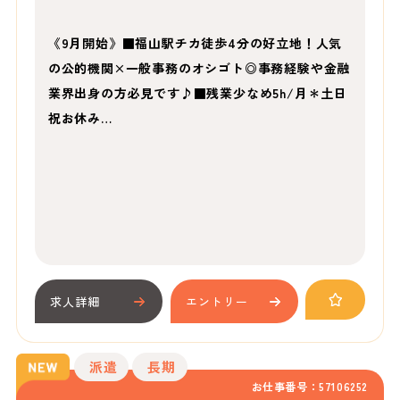
《9月開始》■福山駅チカ徒歩4分の好立地！人気
の公的機関×一般事務のオシゴト◎事務経験や金融
業界出身の方必見です♪■残業少なめ5h/月＊土日
祝お休み…
求人詳細
エントリー
派遣
長期
お仕事番号：57106252