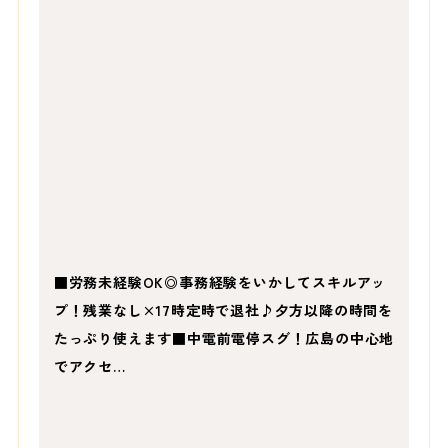
■労務未経験OK◎事務経験をいかしてスキルアッ
プ！残業なし×17時定時で退社♪夕方以降の時間を
たっぷり使えます■中電前電停スグ！広島の中心地
でアクセ…