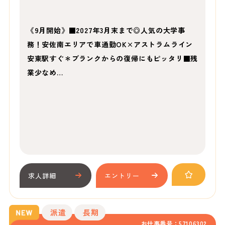
《9月開始》■2027年3月末まで◎人気の大学事
務！安佐南エリアで車通勤OK×アストラムライン
安東駅すぐ＊ブランクからの復帰にもピッタリ■残
業少なめ…
求人詳細
エントリー
派遣
長期
お仕事番号：57106302