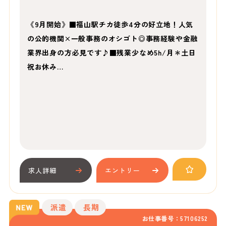
《9月開始》■福山駅チカ徒歩4分の好立地！人気
の公的機関×一般事務のオシゴト◎事務経験や金融
業界出身の方必見です♪■残業少なめ5h/月＊土日
祝お休み…
求人詳細
エントリー
派遣
長期
お仕事番号：57106252