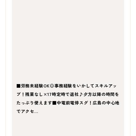
■労務未経験OK◎事務経験をいかしてスキルアッ
プ！残業なし×17時定時で退社♪夕方以降の時間を
たっぷり使えます■中電前電停スグ！広島の中心地
でアクセ…