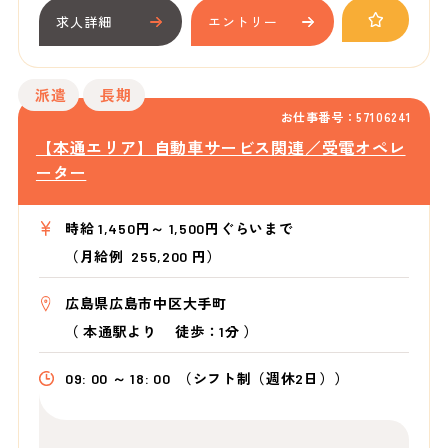
求人詳細
エントリー
派遣
長期
お仕事番号：57106241
【本通エリア】自動車サービス関連／受電オペレ
ーター
時給 1,450円～ 1,500円ぐらいまで
（月給例 255,200 円）
広島県広島市中区大手町
（
本通駅より
徒歩：1分
）
09: 00 ～ 18: 00
（シフト制（週休2日））