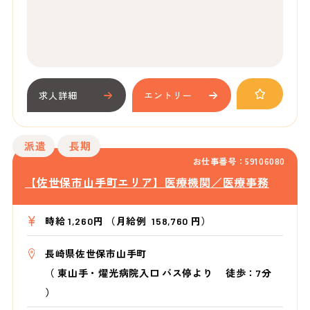
求人詳細
エントリー
派遣
長期
お仕事番号：59106080
【佐世保市山手町エリア】医療機関／医療事務
時給 1,260円 （月給例 158,760 円）
長崎県佐世保市山手町
（
東山手・燿光病院入口 バス停より
徒歩：7分
）