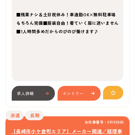
■残業ナシ＆土日祝休み！車通勤OK×無料駐車場
もちろん完備■服装自由！着ていく服に迷いません
■1人時間多めだからのびのび働けます♪
求人詳細
エントリー
派遣
長期
お仕事番号：59105885
【長崎市小ケ倉町エリア】メーカー関連／経理事