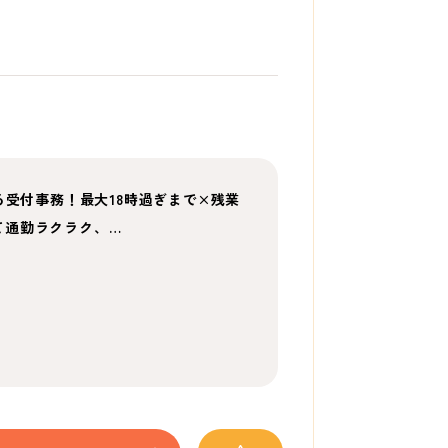
る受付事務！最大18時過ぎまで×残業
て通勤ラクラク、…