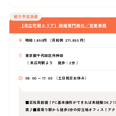
紹介予定派遣
【末広町駅エリア】繊維専門商社／営業事務
時給 1,850円 （月給例 271,950 円）
東京都千代田区外神田
（
末広町駅より
徒歩：2分
）
09: 00 ～ 17: 00
（土日祝日お休み）
■正社員前提！PC基本操作ができれば未経験OK♪1
実♪■最寄り駅から徒歩2分の好立地オフィス！アク