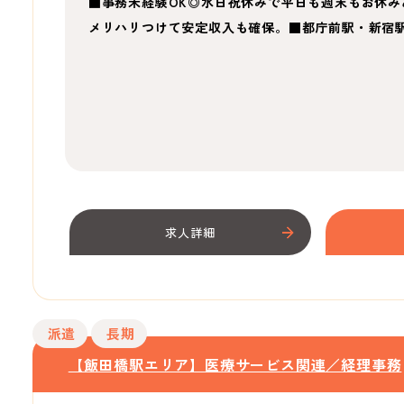
■事務未経験OK◎水日祝休みで平日も週末もお休み
メリハリつけて安定収入も確保。■都庁前駅・新宿
求人詳細
派遣
長期
【飯田橋駅エリア】医療サービス関連／経理事務