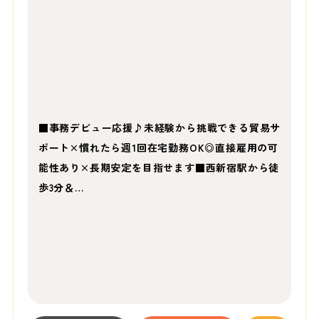
■事務デビュー応援♪未経験から挑戦できる貿易サ
ポート×慣れたら週1回在宅勤務OK◎直接雇用の可
能性あり×長期安定を目指せます■西新宿駅から徒
歩3分＆…