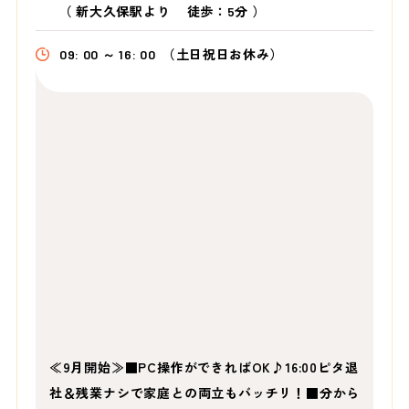
（
新大久保駅より
徒歩：5分
）
09: 00 ～ 16: 00
（土日祝日お休み）
≪9月開始≫■PC操作ができればOK♪16:00ピタ退
社＆残業ナシで家庭との両立もバッチリ！■分から