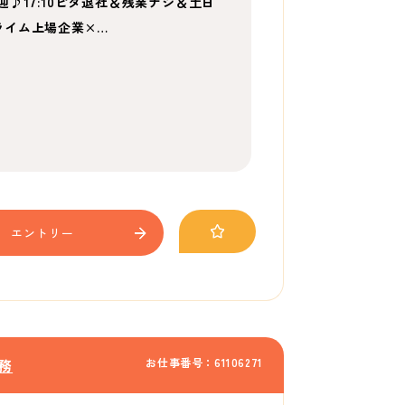
♪17:10ピタ退社＆残業ナシ＆土日
ライム上場企業×…
エントリー
お仕事番号：61106271
務