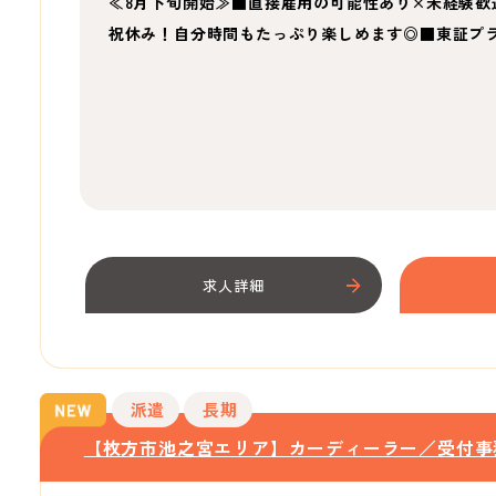
≪8月下旬開始≫■直接雇用の可能性あり×未経験歓迎
祝休み！自分時間もたっぷり楽しめます◎■東証プ
求人詳細
派遣
長期
【枚方市池之宮エリア】カーディーラー／受付事