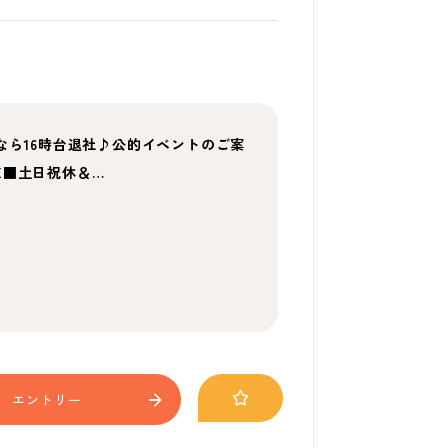
なら16時台退社♪公的イベントのご案
K■土日祝休＆…
エントリー