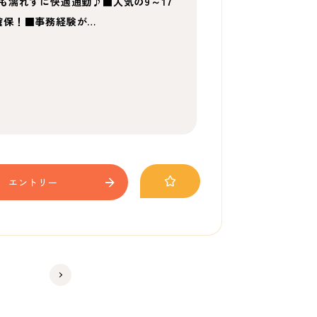
も濡れずに快適通勤♪■人気の9～17
確保！■事務経験が…
エントリー