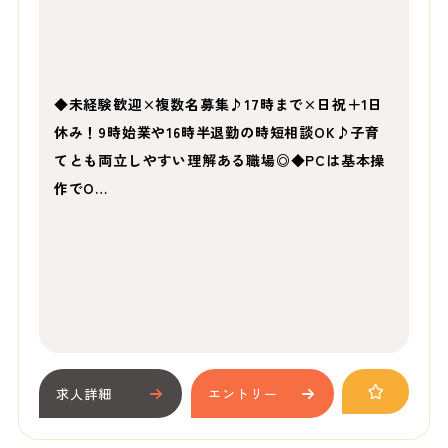
◆未経験歓迎×複数名募集♪17時まで×日祝＋1日
休み！9時始業や16時半退勤の時短相談OK♪子育
てとも両立しやすい理解ある職場◎◆PCは基本操
作でO…
求人詳細
エントリー