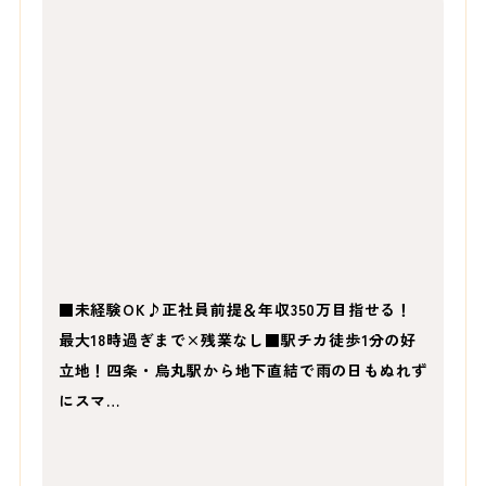
■未経験OK♪正社員前提＆年収350万目指せる！
最大18時過ぎまで×残業なし■駅チカ徒歩1分の好
立地！四条・烏丸駅から地下直結で雨の日もぬれず
にスマ…