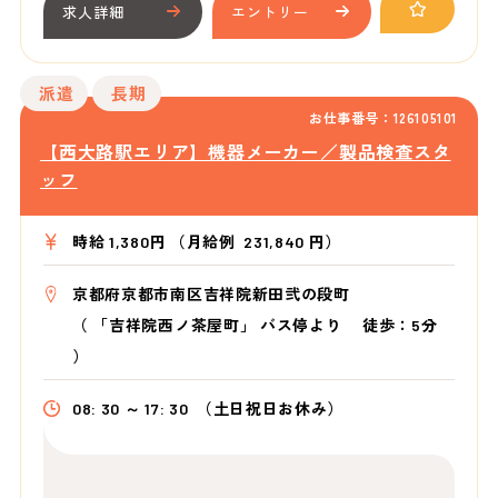
求人詳細
エントリー
派遣
長期
お仕事番号：126105101
【西大路駅エリア】機器メーカー／製品検査スタ
ッフ
時給 1,380円 （月給例 231,840 円）
京都府京都市南区吉祥院新田弐の段町
（
「吉祥院西ノ茶屋町」 バス停より
徒歩：5分
）
08: 30 ～ 17: 30
（土日祝日お休み）