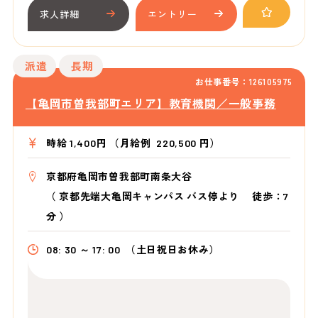
求人詳細
エントリー
派遣
長期
お仕事番号：126105975
【亀岡市曽我部町エリア】教育機関／一般事務
時給 1,400円 （月給例 220,500 円）
京都府亀岡市曽我部町南条大谷
（
京都先端大亀岡キャンパス バス停より
徒歩：7
分
）
08: 30 ～ 17: 00
（土日祝日お休み）