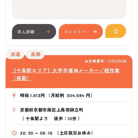
求人詳細
エントリー
派遣
長期
お仕事番号：126103588
【十条駅エリア】大手半導体メーカー／軽作業
（夜勤）
時給 1,813円 （月給例 304,584 円）
京都府京都市南区上鳥羽鉾立町
（
十条駅より
徒歩：10分
）
20: 30 ～ 05: 15
（土日祝日お休み）