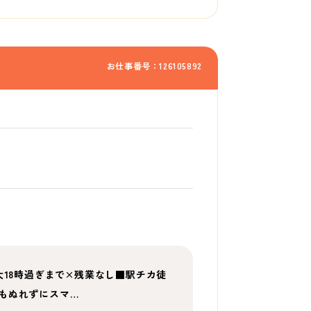
お仕事番号：126105892
大18時過ぎまで×残業なし■駅チカ徒
もぬれずにスマ…