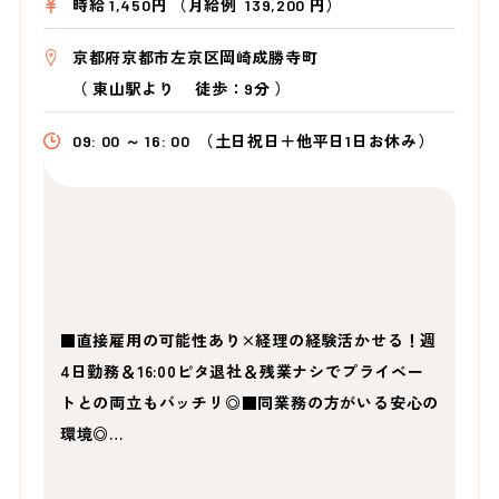
時給 1,450円 （月給例 139,200 円）
京都府京都市左京区岡崎成勝寺町
（
東山駅より
徒歩：9分
）
09: 00 ～ 16: 00
（土日祝日＋他平日1日お休み）
■直接雇用の可能性あり×経理の経験活かせる！週
4日勤務＆16:00ピタ退社＆残業ナシでプライベー
トとの両立もバッチリ◎■同業務の方がいる安心の
環境◎…