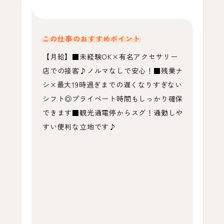
この仕事のおすすめポイント
【月給】■未経験OK×有名アクセサリー
店での接客♪ノルマなしで安心！■残業ナ
シ×最大19時過ぎまでの遅くなりすぎない
シフト◎プライベート時間もしっかり確保
できます■観光通電停からスグ！通勤しや
すい便利な立地です♪