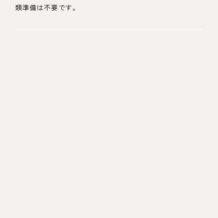
類準備は不要です。
面談
面談は対面・お電話（通話無料）・オンラインのいずれか
で実施します。
お仕事紹介