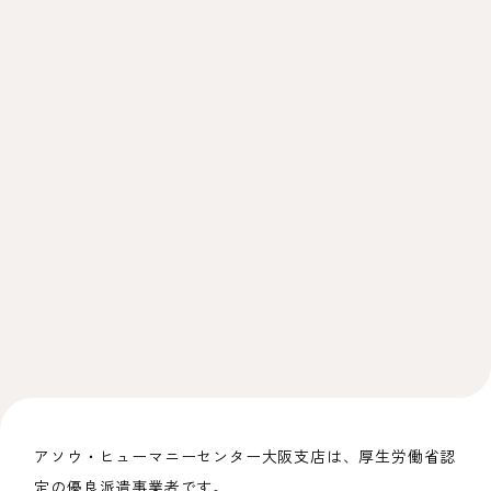
アソウ・ヒューマニーセンター
大阪支店
は、厚生労働省認
定の優良派遣事業者です。