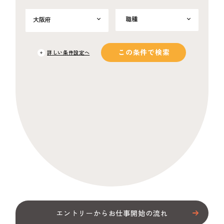
都道府県
職種
大阪府
九州
中国・四国
関東
関西
東海
オフィスワーク・事務
製造・物流・軽作業
営業・販売・サービス
Web・クリエイティブ
ITエンジニア
電気・電子・機械・半
建築・土木 ・プラント
医薬・食品・化学・素
医療・介護・福祉・教
福岡県
佐賀県
長崎県
熊本県
大分県
宮崎県
鹿児島県
広島県
山口県
鳥取県
島根県
岡山県
徳島県
香川県
愛媛県
高知県
東京都
神奈川県
埼玉県
千葉県
茨城県
兵庫県
京都府
奈良県
滋賀県
和歌山県
三重県
愛知県
導体
材
育
この条件で検索
詳しい条件設定へ
エントリーからお仕事開始の流れ