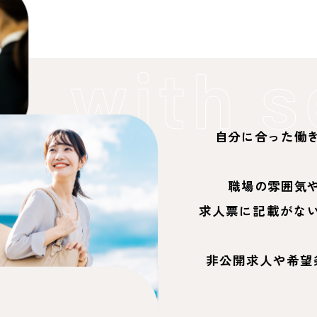
with s
自分に合った働
職場の雰囲気
求人票に記載がな
非公開求人や希望