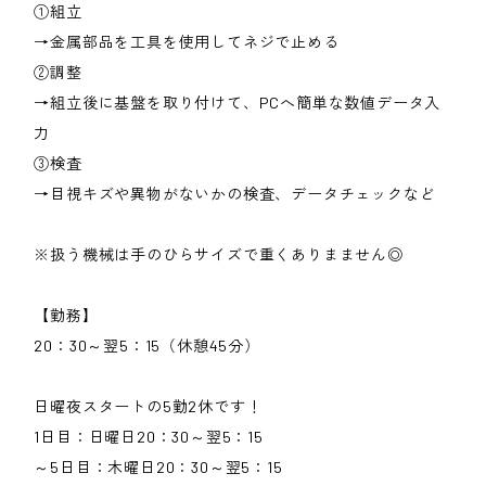
①組立
→金属部品を工具を使用してネジで止める
②調整
→組立後に基盤を取り付けて、PCへ簡単な数値データ入
力
③検査
→目視キズや異物がないかの検査、データチェックなど
※扱う機械は手のひらサイズで重くありまません◎
【勤務】
20：30～翌5：15（休憩45分）
日曜夜スタートの5勤2休です！
1日目：日曜日20：30～翌5：15
～5日目：木曜日20：30～翌5：15