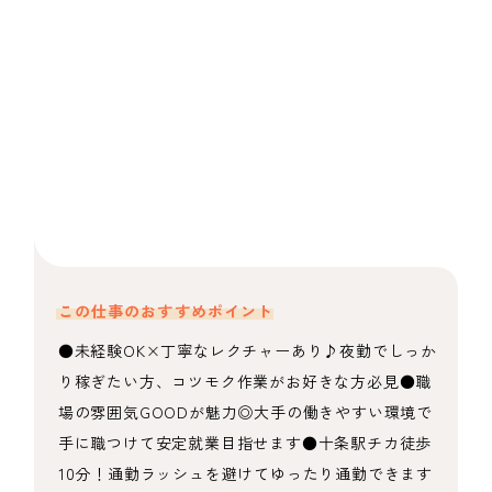
この仕事のおすすめポイント
●未経験OK×丁寧なレクチャーあり♪夜勤でしっか
り稼ぎたい方、コツモク作業がお好きな方必見●職
場の雰囲気GOODが魅力◎大手の働きやすい環境で
手に職つけて安定就業目指せます●十条駅チカ徒歩
10分！通勤ラッシュを避けてゆったり通勤できます