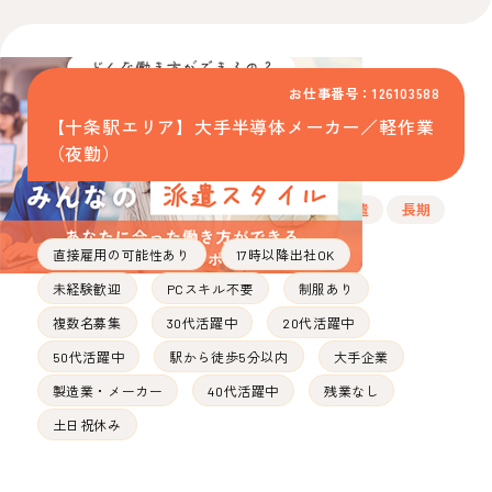
お仕事番号：126103588
【十条駅エリア】大手半導体メーカー／軽作業
（夜勤）
派遣
長期
直接雇用の可能性あり
17時以降出社OK
未経験歓迎
PCスキル不要
制服あり
複数名募集
30代活躍中
20代活躍中
50代活躍中
駅から徒歩5分以内
大手企業
製造業・メーカー
40代活躍中
残業なし
土日祝休み