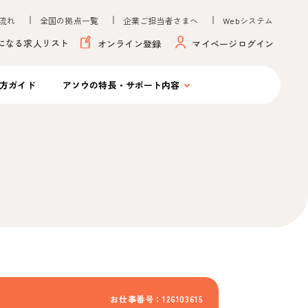
流れ
全国の拠点一覧
企業ご担当者さまへ
Webシステム
になる求人リスト
オンライン登録
マイページログイン
方ガイド
アソウの
特長・サポート内容
お仕事番号：126103615