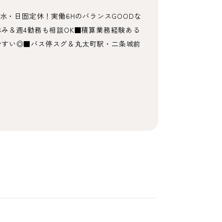
水・日固定休！実働6HのバランスGOODな
み＆週4勤務も相談OK■積算業務経験ある
やすい◎■バス停スグ＆丸太町駅・二条城前