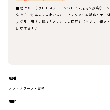
■朝はゆっくり10時スタート×17時ピタ定時×残業なし×
働き方で効率よく安定収入GET♪フルタイム勤務や土日休
方必見！明るい環境＆オンオフの切替もバッチリで働き
駅徒歩圏内♪
職種
オフィスワーク・事務
期間