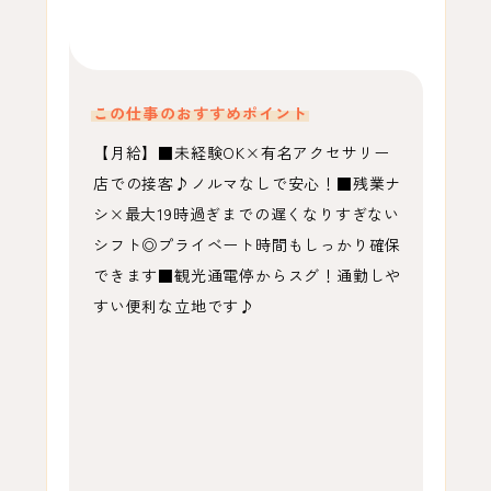
この仕事のおすすめポイント
【月給】■未経験OK×有名アクセサリー
店での接客♪ノルマなしで安心！■残業ナ
シ×最大19時過ぎまでの遅くなりすぎない
シフト◎プライベート時間もしっかり確保
できます■観光通電停からスグ！通勤しや
すい便利な立地です♪