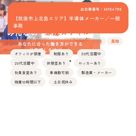
お仕事番号：45104798
【筑後市上北島エリア】半導体メーカー／一般
事務
派遣
長期
オフィスが禁煙
制服あり
30代活躍中
20代活躍中
休憩室あり
ロッカーあり
社員食堂あり
車通勤可能
製造業・メーカー
残業10時間以下
土日祝休み