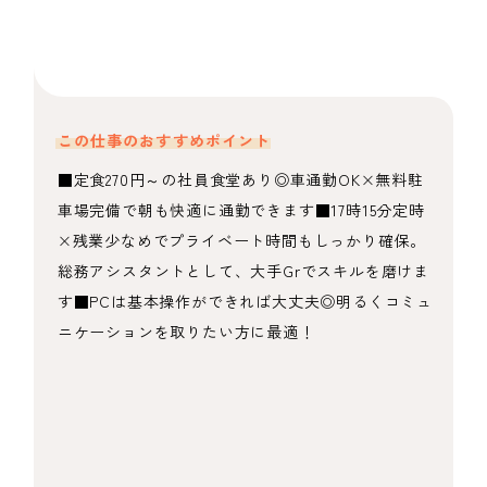
この仕事のおすすめポイント
■定食270円～の社員食堂あり◎車通勤OK×無料駐
車場完備で朝も快適に通勤できます■17時15分定時
×残業少なめでプライベート時間もしっかり確保。
総務アシスタントとして、大手Grでスキルを磨けま
す■PCは基本操作ができれば大丈夫◎明るくコミュ
ニケーションを取りたい方に最適！