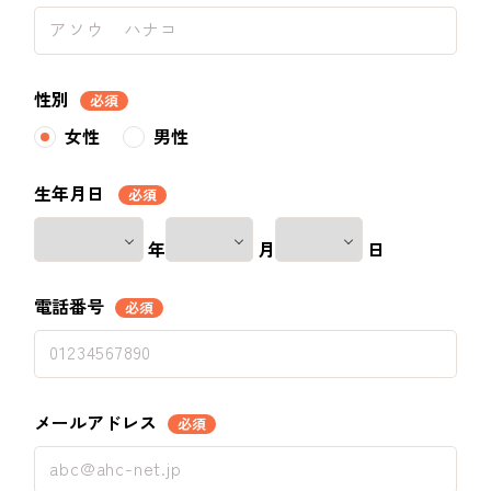
性別
必須
女性
男性
生年月日
必須
年
月
日
電話番号
必須
メールアドレス
必須