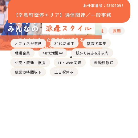
お仕事番号：53105092
【辛島町電停エリア】通信関連／一般事務
派遣
長期
オフィスが禁煙
30代活躍中
複数名募集
地場企業
40代活躍中
駅から徒歩5分以内
小売・流通・飲食
IT・Web関連
未経験歓迎
残業10時間以下
土日祝休み