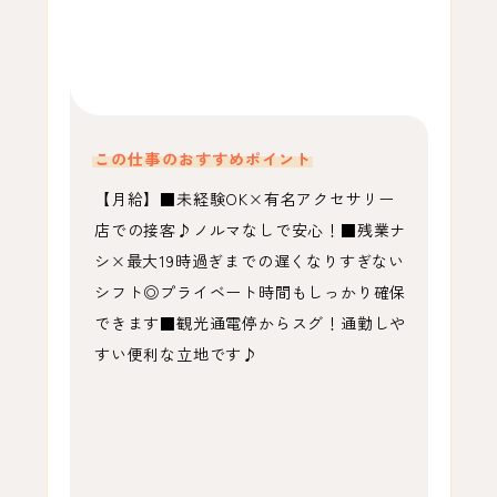
この仕事のおすすめポイント
【月給】■未経験OK×有名アクセサリー
店での接客♪ノルマなしで安心！■残業ナ
シ×最大19時過ぎまでの遅くなりすぎない
シフト◎プライベート時間もしっかり確保
できます■観光通電停からスグ！通勤しや
すい便利な立地です♪