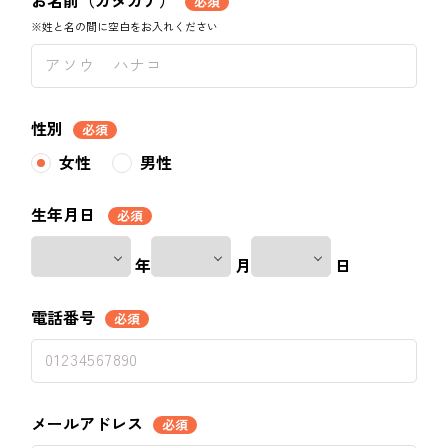
お名前（カタカナ）
必須
※姓と名の間に空白をお入れください
性別
必須
女性
男性
生年月日
必須
年
月
日
電話番号
必須
メールアドレス
必須