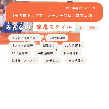
お仕事番号：53105228
【玉名市下エリア】メーカー関連／営業事務
派遣
長期
17時前に退社できる
時短勤務OK
オフィスが禁煙
制服あり
30代活躍中
20代活躍中
40代活躍中
車通勤可能
製造業・メーカー
残業なし
土日祝休み