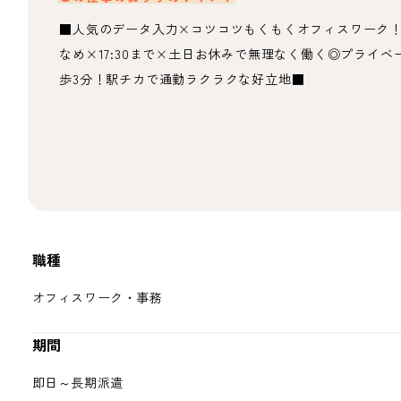
■人気のデータ入力×コツコツもくもくオフィスワーク
なめ×17:30まで×土日お休みで無理なく働く◎プライ
歩3分！駅チカで通勤ラクラクな好立地■
職種
オフィスワーク・事務
期間
即日～長期派遣