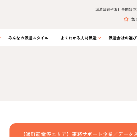
派遣登録やお仕事開始の
気
みんなの
派遣スタイル
よくわかる
人材派遣
派遣会社の
選び
【通町筋電停エリア】事務サポート企業／データ