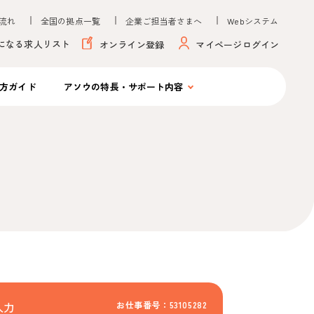
流れ
全国の拠点一覧
企業ご担当者さまへ
Webシステム
になる求人リスト
オンライン登録
マイページログイン
方ガイド
アソウの
特長・サポート内容
お仕事番号：53105282
入力