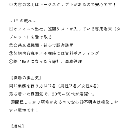
※内容の説明はトークスクリプトがあるので安心です！
～1日の流れ～
①オフィスへ出社。巡回リストが入っている専用端末（タ
ブレット）を受け取る
②公共交通機関・徒歩で顧客訪問
③契約内容説明／不在時には資料ポスティング
④終了時間になったら帰社、事務処理
【職場の雰囲気】
同じ業務を行う方は17名（男性13名／女性4名）
落ち着いた雰囲気で、20代～50代が活躍中。
1週間程しっかり研修があるので安心◎不明点は相談しや
すい環境です！
【環境】