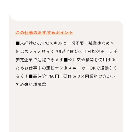
この仕事のおすすめポイント
■未経験OK♪PCスキルは一切不要！残業少なめ×
朝はちょっとゆっくり9時半開始×土日祝休み！大手
安定企業で活躍できます■公共交通機関を使用する
ためお仕事中の運転ナシ♪スニーカーOKで通勤らく
らく！■高時給1750円！研修あり×同業務の方がい
て心強い環境◎