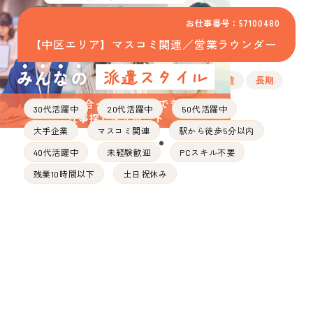
お仕事番号：57100480
【中区エリア】マスコミ関連／営業ラウンダー
派遣
長期
30代活躍中
20代活躍中
50代活躍中
大手企業
マスコミ関連
駅から徒歩5分以内
40代活躍中
未経験歓迎
PCスキル不要
残業10時間以下
土日祝休み