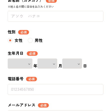
お名前（カタカナ）
必須
※姓と名の間に空白をお入れください
性別
必須
女性
男性
生年月日
必須
年
月
日
電話番号
必須
メールアドレス
必須