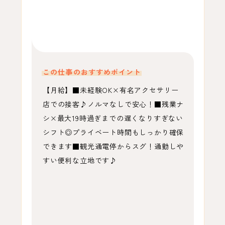
この仕事のおすすめポイント
【月給】■未経験OK×有名アクセサリー
店での接客♪ノルマなしで安心！■残業ナ
シ×最大19時過ぎまでの遅くなりすぎない
シフト◎プライベート時間もしっかり確保
できます■観光通電停からスグ！通勤しや
すい便利な立地です♪