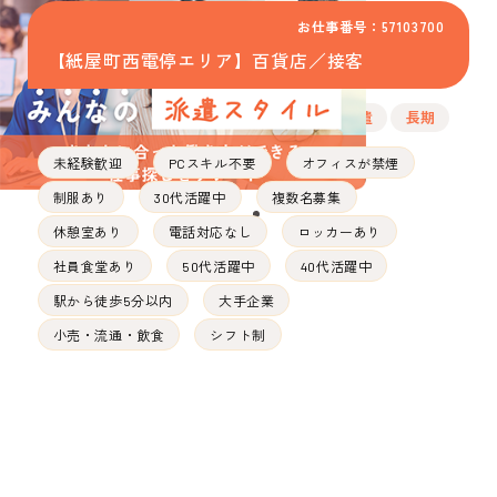
お仕事番号：57103700
【紙屋町西電停エリア】百貨店／接客
派遣
長期
未経験歓迎
PCスキル不要
オフィスが禁煙
制服あり
30代活躍中
複数名募集
休憩室あり
電話対応なし
ロッカーあり
社員食堂あり
50代活躍中
40代活躍中
駅から徒歩5分以内
大手企業
小売・流通・飲食
シフト制