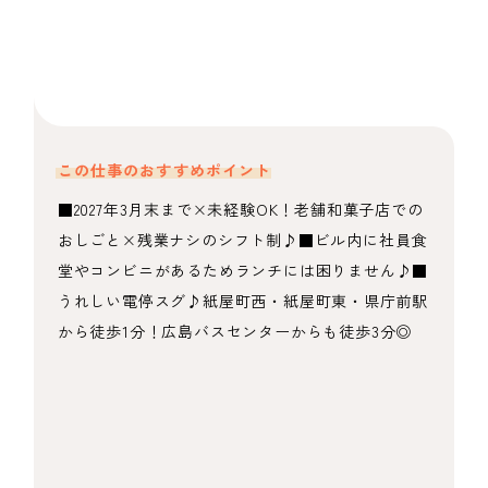
この仕事のおすすめポイント
■2027年3月末まで×未経験OK！老舗和菓子店での
おしごと×残業ナシのシフト制♪■ビル内に社員食
堂やコンビニがあるためランチには困りません♪■
うれしい電停スグ♪紙屋町西・紙屋町東・県庁前駅
から徒歩1分！広島バスセンターからも徒歩3分◎