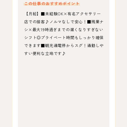
この仕事のおすすめポイント
【月給】■未経験OK×有名アクセサリー
店での接客♪ノルマなしで安心！■残業ナ
シ×最大19時過ぎまでの遅くなりすぎない
シフト◎プライベート時間もしっかり確保
できます■観光通電停からスグ！通勤しや
すい便利な立地です♪