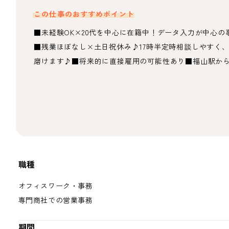
この仕事のおすすめポイント
■未経験OK×20代を中心に在籍中！データ入力が中心の
■残業ほぼなし×土日祝休み♪17時半定時相談しやすく
磨けます♪■将来的に直接雇用の可能性あり■福山駅から
職種
オフィスワーク・事務
専門商社での営業事務
期間