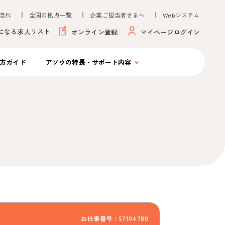
流れ
全国の拠点一覧
企業ご担当者さまへ
Webシステム
になる求人リスト
オンライン登録
マイページログイン
方ガイド
アソウの
特長・サポート内容
お仕事番号：57104780