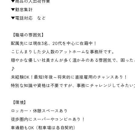
▼商品の入出荷作業
▼勤怠集計
▼電話対応 など
【職場の雰囲気】
配属先には現在3名、20代を中心に在籍中！
こじんまりした少人数のアットホームな事務所です。
穏やかな優しい社員さんが多く温かみのある雰囲気で、困った
♪
未経験OK！最短1年後～将来的に直接雇用のチャンスあり！
特別な知識や資格は不要ですが、事務にチャレンジしてみたい
【環境】
ロッカー・休憩スペースあり
徒歩圏内にスーパーやコンビニあり！
車通勤もOK（駐車場は各自契約）