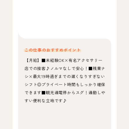
この仕事のおすすめポイント
【月給】■未経験OK×有名アクセサリー
店での接客♪ノルマなしで安心！■残業ナ
シ×最大19時過ぎまでの遅くなりすぎない
シフト◎プライベート時間もしっかり確保
できます■観光通電停からスグ！通勤しや
すい便利な立地です♪