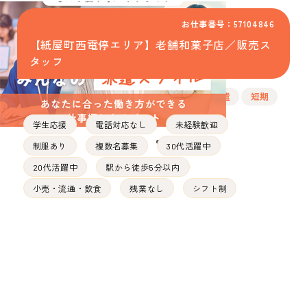
お仕事番号：57104846
【紙屋町西電停エリア】老舗和菓子店／販売ス
タッフ
派遣
短期
学生応援
電話対応なし
未経験歓迎
制服あり
複数名募集
30代活躍中
20代活躍中
駅から徒歩5分以内
小売・流通・飲食
残業なし
シフト制