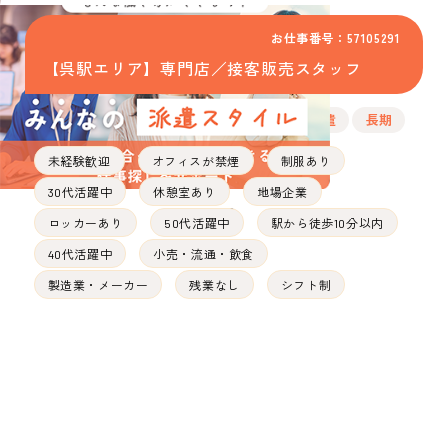
お仕事番号：57105291
【呉駅エリア】専門店／接客販売スタッフ
派遣
長期
未経験歓迎
オフィスが禁煙
制服あり
30代活躍中
休憩室あり
地場企業
ロッカーあり
50代活躍中
駅から徒歩10分以内
40代活躍中
小売・流通・飲食
製造業・メーカー
残業なし
シフト制