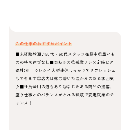
この仕事のおすすめポイント
■未経験歓迎♪50代・60代スタッフ在籍中◎重いも
のの持ち運びなし■呉駅チカ◎残業ナシ×定時ピタ
退社OK！ウレシイ大型連休しっかりでリフレッシュ
もできます◎店内は落ち着いた温かみのある雰囲気
♪■社員登用の道もあり◎なじみある商品の接客、
座り仕事とのバランスがとれる環境で安定就業のチ
ャンス！