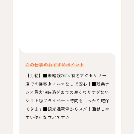
この仕事のおすすめポイント
【月給】■未経験OK×有名アクセサリー
店での接客♪ノルマなしで安心！■残業ナ
シ×最大19時過ぎまでの遅くなりすぎない
シフト◎プライベート時間もしっかり確保
できます■観光通電停からスグ！通勤しや
すい便利な立地です♪