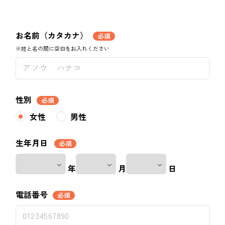
お名前（カタカナ）
必須
※姓と名の間に空白をお入れください
性別
必須
女性
男性
生年月日
必須
年
月
日
電話番号
必須