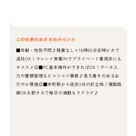
この仕事のおすすめポイント
■年齢・性別不問♪残業なし×16時50分定時ピタで
退社OK！ウレシイ実働7Hでプライベート重視派にも
オススメ◎■PC基本操作ができればOK！データ入
力や書類管理などコツコツ事務♪落ち着きのあるお
だやか環境◎■本町駅から徒歩3分の好立地！複数路
線OK＆駅チカで毎日の通勤もラクラク♪