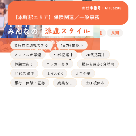
お仕事番号：61105288
【本町駅エリア】保険関連／一般事務
派遣
長期
17時前に退社できる
1日7時間以下
オフィスが禁煙
30代活躍中
20代活躍中
休憩室あり
ロッカーあり
駅から徒歩5分以内
40代活躍中
ネイルOK
大手企業
銀行・保険・証券
残業なし
土日祝休み