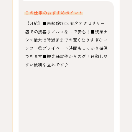
この仕事のおすすめポイント
【月給】■未経験OK×有名アクセサリー
店での接客♪ノルマなしで安心！■残業ナ
シ×最大19時過ぎまでの遅くなりすぎない
シフト◎プライベート時間もしっかり確保
できます■観光通電停からスグ！通勤しや
すい便利な立地です♪