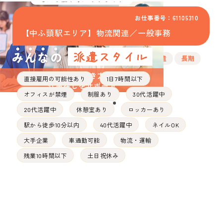
お仕事番号：61105310
【中ふ頭駅エリア】物流関連／一般事務
派遣
長期
直接雇用の可能性あり
1日7時間以下
オフィスが禁煙
制服あり
30代活躍中
20代活躍中
休憩室あり
ロッカーあり
駅から徒歩10分以内
40代活躍中
ネイルOK
大手企業
車通勤可能
物流・運輸
残業10時間以下
土日祝休み