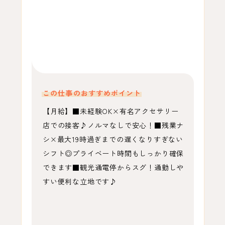
この仕事のおすすめポイント
【月給】■未経験OK×有名アクセサリー
店での接客♪ノルマなしで安心！■残業ナ
シ×最大19時過ぎまでの遅くなりすぎない
シフト◎プライベート時間もしっかり確保
できます■観光通電停からスグ！通勤しや
すい便利な立地です♪