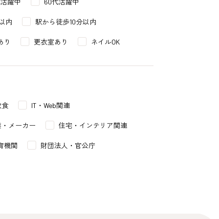
代活躍中
60代活躍中
以内
駅から徒歩10分以内
あり
更衣室あり
ネイルOK
飲食
IT・Web関連
業・メーカー
住宅・インテリア関連
育機関
財団法人・官公庁