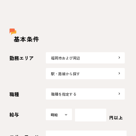
基本条件
勤務エリア
福岡市および周辺
駅・路線から探す
職種
職種を指定する
給与
時給
時給
円以上
日給
月給
選択