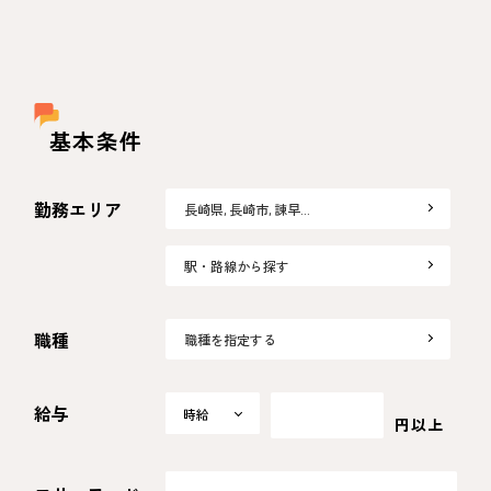
基本条件
勤務エリア
長崎県, 長崎市, 諫早…
駅・路線から探す
職種
職種を指定する
給与
時給
時給
円以上
日給
月給
選択