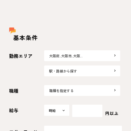
基本条件
勤務エリア
大阪府, 大阪市, 大阪…
駅・路線から探す
職種
職種を指定する
給与
時給
時給
円以上
日給
月給
選択