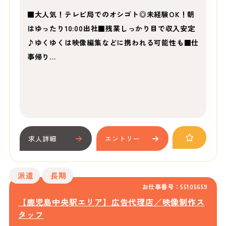
■大人気！テレビ局でのオシゴト◎未経験OK！朝
はゆったり10:00出社■残業しっかり目で収入安定
♪ゆくゆくは映像編集などに携われる可能性も■仕
事帰り…
求人詳細
エントリー
派遣
長期
お仕事番号：55105659
【鹿児島中央駅エリア】広告代理店／映像制作ス
タッフ