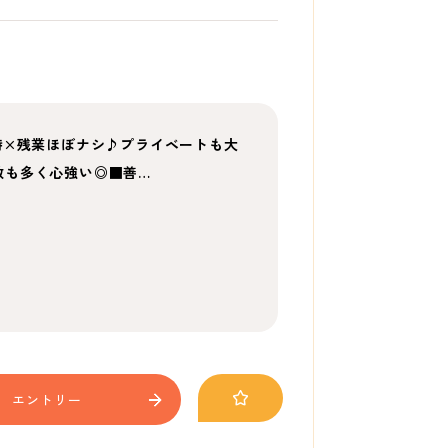
時×残業ほぼナシ♪プライベートも大
数も多く心強い◎■善…
エントリー