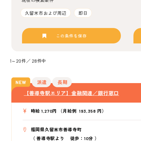
現在の検索条件
久留米市および周辺
即日
この条件を保存
1～20件／ 28件中
派遣
長期
【善導寺駅エリア】金融関連／銀行窓口
時給 1,270円 （月給例 193,358 円）
福岡県久留米市善導寺町
（
善導寺駅より
徒歩：10分
）