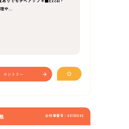
度ありでモチベアップ＊■Excel・
整理や…
エントリー
お仕事番号：45105645
務