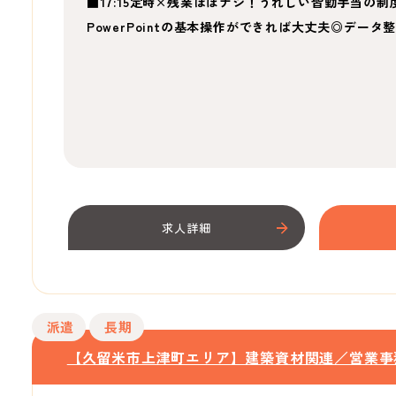
■17:15定時×残業ほぼナシ！うれしい皆勤手当の制
PowerPointの基本操作ができれば大丈夫◎データ
求人詳細
派遣
長期
【久留米市上津町エリア】建築資材関連／営業事