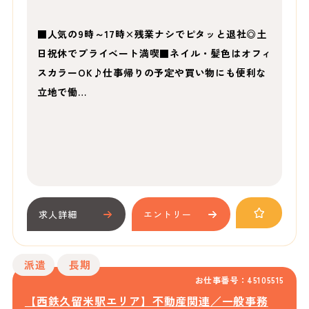
■人気の9時～17時×残業ナシでピタッと退社◎土
日祝休でプライベート満喫■ネイル・髪色はオフィ
スカラーOK♪仕事帰りの予定や買い物にも便利な
立地で働…
求人詳細
エントリー
派遣
長期
お仕事番号：45105515
【西鉄久留米駅エリア】不動産関連／一般事務