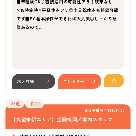
■未経験OK♪直接雇用の可能性アリ！残業なし
×18時定時×平日休みアリ◎土日祝休みも相談可能
です■PC基本操作ができれば大丈夫◎しっかり研
修あるので…
求人詳細
エントリー
派遣
長期
お仕事番号：45105467
【久留米駅エリア】金融機関／案内スタッフ