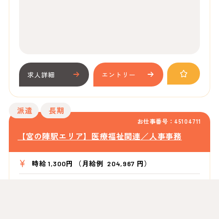
求人詳細
エントリー
派遣
長期
お仕事番号：45104711
【宮の陣駅エリア】医療福祉関連／人事事務
時給 1,300円 （月給例 204,967 円）
福岡県久留米市宮ノ陣
（
宮の陣駅より
徒歩：4分
）