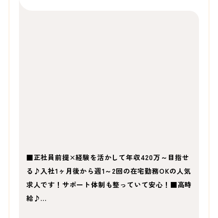
■正社員前提×経験を活かして年収420万～目指せ
る♪入社1ヶ月後から週1～2回の在宅勤務OKの人気
求人です！サポート体制も整っていて安心！■高時
給♪…