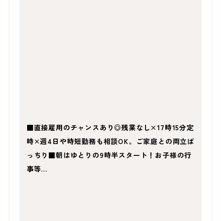
■直接雇用のチャンスあり◎残業なし×17時15分定
時×週4日や時短勤務も相談OK。ご家庭との両立ば
っちり■朝はゆとりの9時半スタート！お子様の行
事等…