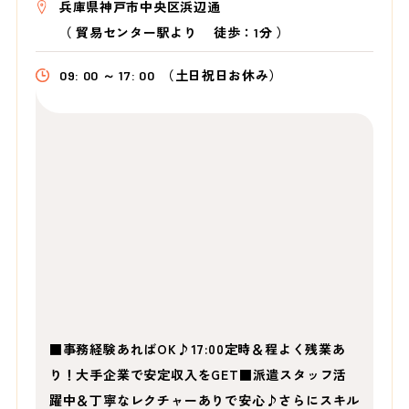
兵庫県神戸市中央区浜辺通
（
貿易センター駅より
徒歩：1分
）
09: 00 ～ 17: 00
（土日祝日お休み）
■事務経験あればOK♪17:00定時＆程よく残業あ
り！大手企業で安定収入をGET■派遣スタッフ活
躍中＆丁寧なレクチャーありで安心♪さらにスキル