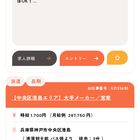
ばOK！…
求人詳細
エントリー
派遣
長期
お仕事番号：63103485
【中央区港島エリア】大手メーカー／営業
時給 1,700円 （月給例 267,750 円）
兵庫県神戸市中央区港島
（
港湾短大前 バス停より
徒歩：3分
）