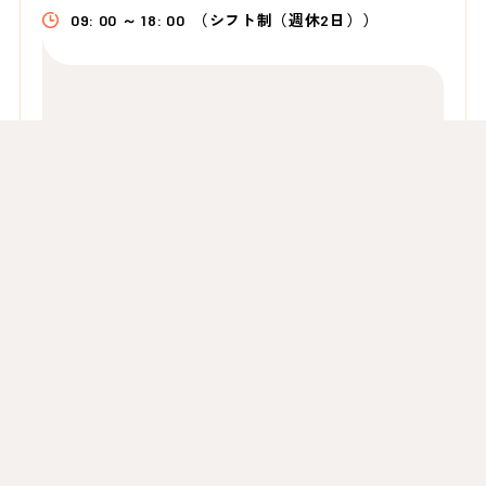
09: 00 ～ 18: 00
（シフト制（週休2日））
■人気の三宮エリア×直接雇用前提×外線ナシ！社
内スタッフからの問い合わせ対応のみ◎テレオペの
リーダー候補として安定就業を目指せるオシゴトで
す♪■直雇…