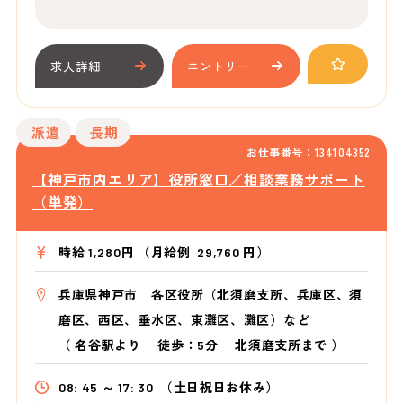
求人詳細
エントリー
派遣
長期
お仕事番号：134104352
【神戸市内エリア】役所窓口／相談業務サポート
（単発）
時給 1,280円 （月給例 29,760 円）
兵庫県神戸市 各区役所（北須磨支所、兵庫区、須
磨区、西区、垂水区、東灘区、灘区）など
（
名谷駅より
徒歩：5分 北須磨支所まで
）
08: 45 ～ 17: 30
（土日祝日お休み）