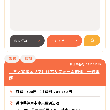
求人詳細
エントリー
派遣
長期
お仕事番号：63105335
【三ノ宮駅エリア】住宅リフォーム関連／一般事
務
時給 1,300円 （月給例 204,750 円）
兵庫県神戸市中央区浜辺通
（
三宮・花時計前駅より
徒歩：8分
）